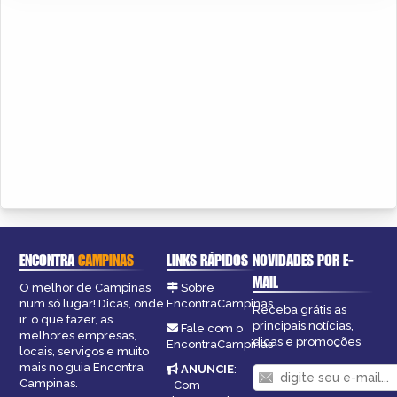
ENCONTRA
CAMPINAS
LINKS RÁPIDOS
NOVIDADES POR E-
MAIL
O melhor de Campinas
Sobre
num só lugar! Dicas, onde
EncontraCampinas
Receba grátis as
ir, o que fazer, as
principais notícias,
Fale com o
melhores empresas,
dicas e promoções
EncontraCampinas
locais, serviços e muito
mais no guia Encontra
ANUNCIE
:
Campinas.
Com