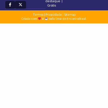
destaque
|
Grátis
Termos
|
Privacidade
|
Sitemap
Criado com
e
pelo time do EncontraBrasil