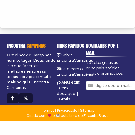
ENCONTRA
CAMPINAS
LINKS RÁPIDOS
NOVIDADES POR E-
MAIL
O melhor de Campinas
Sobre
num só lugar! Dicas, onde
EncontraCampinas
Receba grátis as
ir, o que fazer, as
principais notícias,
Fale com o
melhores empresas,
dicas e promoções
EncontraCampinas
locais, serviços e muito
mais no guia Encontra
ANUNCIE
:
Campinas.
Com
destaque
|
Grátis
Termos
|
Privacidade
|
Sitemap
Criado com
e
pelo time do EncontraBrasil