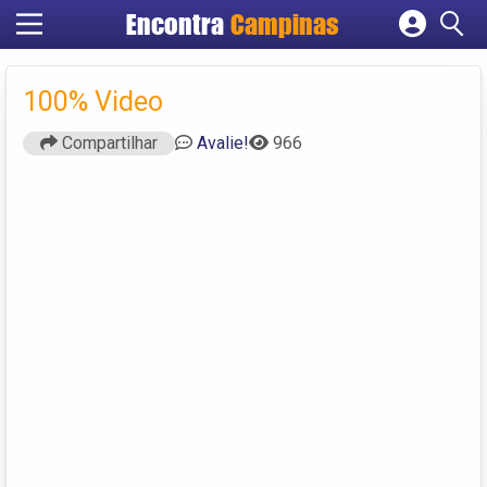
Encontra
Campinas
Cadastrar empresa
Fazer login
100% Video
Criar conta
Compartilhar
Avalie!
966