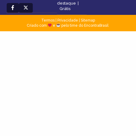
destaque
|
Grátis
Termos
|
Privacidade
|
Sitemap
Criado com
e
pelo time do EncontraBrasil