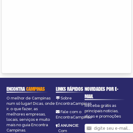
ENCONTRA
CAMPINAS
LINKS RÁPIDOS
NOVIDADES POR E-
MAIL
O melhor de Campinas
Sobre
num só lugar! Dicas, onde
EncontraCampinas
Receba grátis as
ir, o que fazer, as
principais notícias,
Fale com o
melhores empresas,
dicas e promoções
EncontraCampinas
locais, serviços e muito
mais no guia Encontra
ANUNCIE
:
Campinas.
Com