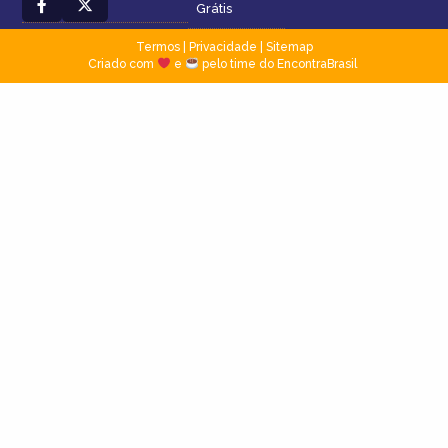
Grátis
Termos
|
Privacidade
|
Sitemap
Criado com
e
pelo time do EncontraBrasil