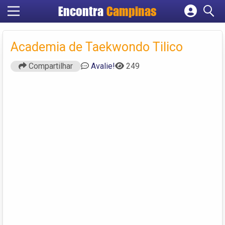
Encontra
Campinas
Cadastrar empresa
Fazer login
Academia de Taekwondo Tilico
Criar conta
Compartilhar
Avalie!
249