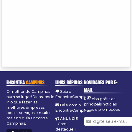
ENCONTRA
CAMPINAS
LINKS RÁPIDOS
NOVIDADES POR E-
MAIL
O melhor de Campinas
Sobre
num só lugar! Dicas, onde
EncontraCampinas
Receba grátis as
ir, o que fazer, as
principais notícias,
Fale com o
melhores empresas,
dicas e promoções
EncontraCampinas
locais, serviços e muito
mais no guia Encontra
ANUNCIE
:
Campinas.
Com
destaque
|