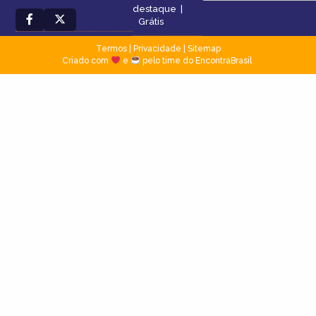
destaque
|
Grátis
Termos
|
Privacidade
|
Sitemap
Criado com
e
pelo time do EncontraBrasil