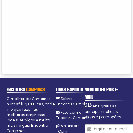
ENCONTRA
CAMPINAS
LINKS RÁPIDOS
NOVIDADES POR E-
MAIL
O melhor de Campinas
Sobre
num só lugar! Dicas, onde
EncontraCampinas
Receba grátis as
ir, o que fazer, as
principais notícias,
Fale com o
melhores empresas,
dicas e promoções
EncontraCampinas
locais, serviços e muito
mais no guia Encontra
ANUNCIE
:
Campinas.
Com