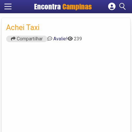
Encontra
Campinas
Cadastrar empresa
Fazer login
Achei Taxi
Criar conta
Compartilhar
Avalie!
239