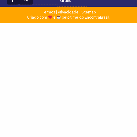
Grátis
Termos
|
Privacidade
|
Sitemap
Criado com
e
pelo time do EncontraBrasil