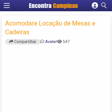
Encontra
Campinas
Cadastrar empresa
Fazer login
Acomodare Locação de Mesas e
Criar conta
Cadeiras
Compartilhar
Avalie!
547