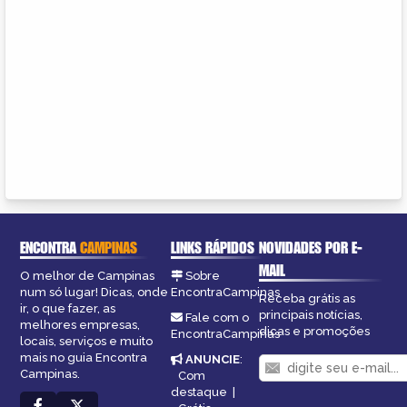
ENCONTRA
CAMPINAS
LINKS RÁPIDOS
NOVIDADES POR E-
MAIL
O melhor de Campinas
Sobre
num só lugar! Dicas, onde
EncontraCampinas
Receba grátis as
ir, o que fazer, as
principais notícias,
Fale com o
melhores empresas,
dicas e promoções
EncontraCampinas
locais, serviços e muito
mais no guia Encontra
ANUNCIE
:
Campinas.
Com
destaque
|