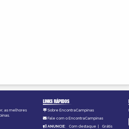
LINKS RÁPIDOS
er, as melhores
Sobre EncontraCampinas
pinas.
Fale com o EncontraCampinas
ANUNCIE
:
Com destaque
|
Grátis