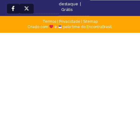
destaque
|
Grátis
Termos
|
Privacidade
|
Sitemap
Criado com
e
pelo time do EncontraBrasil