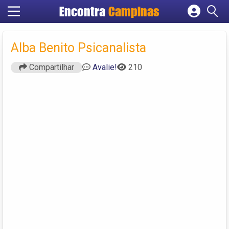
Encontra
Campinas
Cadastrar empresa
Fazer login
Alba Benito Psicanalista
Criar conta
Compartilhar
Avalie!
210