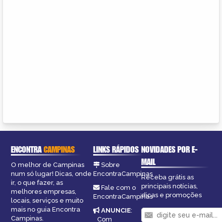
ENCONTRA
CAMPINAS
LINKS RÁPIDOS
NOVIDADES POR E-
MAIL
O melhor de Campinas
Sobre
num só lugar! Dicas, onde
EncontraCampinas
Receba grátis as
ir, o que fazer, as
principais notícias,
Fale com o
melhores empresas,
dicas e promoções
EncontraCampinas
locais, serviços e muito
mais no guia Encontra
ANUNCIE
:
Campinas.
Com