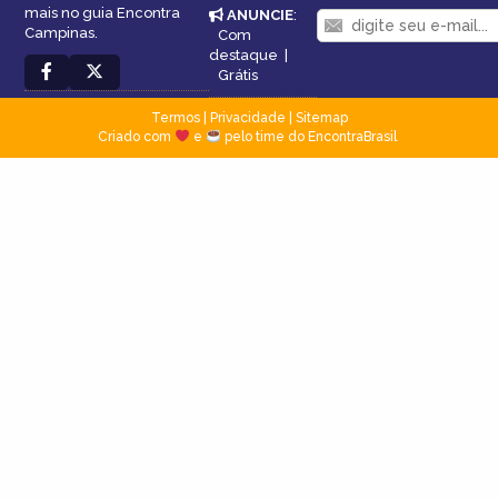
mais no guia Encontra
ANUNCIE
:
Campinas.
Com
destaque
|
Grátis
Termos
|
Privacidade
|
Sitemap
Criado com
e
pelo time do EncontraBrasil