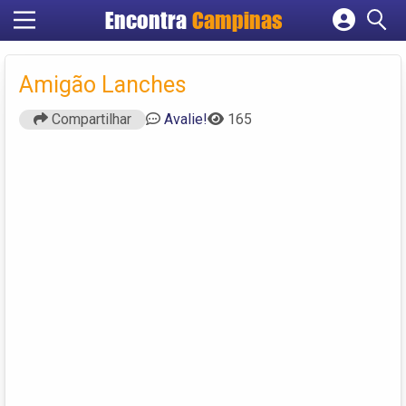
Encontra
Campinas
Cadastrar empresa
Fazer login
Amigão Lanches
Criar conta
Compartilhar
Avalie!
165