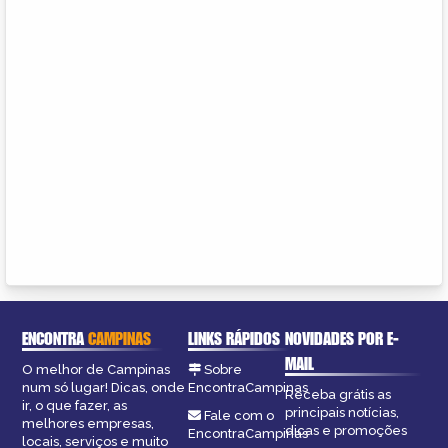
ENCONTRA
CAMPINAS
LINKS RÁPIDOS
NOVIDADES POR E-
MAIL
O melhor de Campinas
Sobre
num só lugar! Dicas, onde
EncontraCampinas
Receba grátis as
ir, o que fazer, as
principais notícias,
Fale com o
melhores empresas,
dicas e promoções
EncontraCampinas
locais, serviços e muito