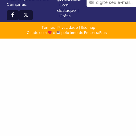
Campinas.
Com
destaque
|
Grátis
Termos
|
Privacidade
|
Sitemap
Criado com
e
pelo time do EncontraBrasil