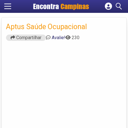
Encontra
Campinas
Cadastrar empresa
Fazer login
Aptus Saúde Ocupacional
Criar conta
Compartilhar
Avalie!
230