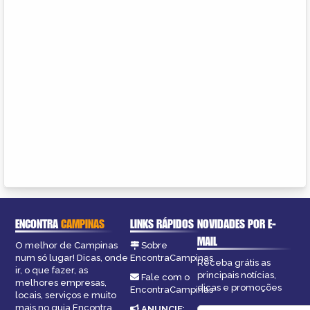
ENCONTRA
CAMPINAS
LINKS RÁPIDOS
NOVIDADES POR E-
MAIL
O melhor de Campinas
Sobre
num só lugar! Dicas, onde
EncontraCampinas
Receba grátis as
ir, o que fazer, as
principais notícias,
Fale com o
melhores empresas,
dicas e promoções
EncontraCampinas
locais, serviços e muito
mais no guia Encontra
ANUNCIE
: