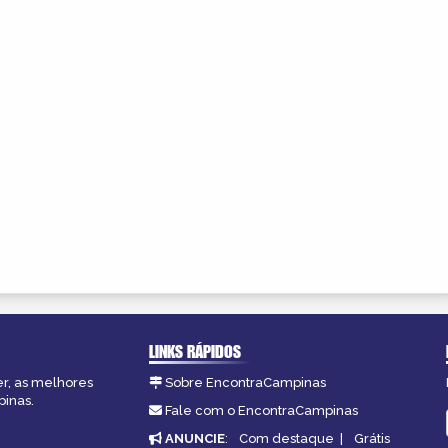
LINKS RÁPIDOS
er, as melhores
Sobre EncontraCampinas
pinas.
Fale com o EncontraCampinas
ANUNCIE
:
Com destaque
|
Grátis