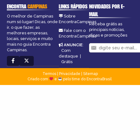
ENCONTRA
CAMPINAS
LINKS RÁPIDOS
NOVIDADES POR E-
MAIL
O melhor de Campinas
Sobre
num só lugar! Dicas, onde
EncontraCampinas
Receba grátis as
ir, o que fazer, as
principais notícias,
Fale com o
melhores empresas,
dicas e promoções
EncontraCampinas
locais, serviços e muito
mais no guia Encontra
ANUNCIE
:
Campinas.
Com
destaque
|
Grátis
Termos
|
Privacidade
|
Sitemap
Criado com
e
pelo time do EncontraBrasil