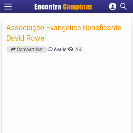
Encontra
Campinas
Cadastrar empresa
Fazer login
Associação Evangélica Beneficente
Criar conta
David Rowe
Compartilhar
Avalie!
260