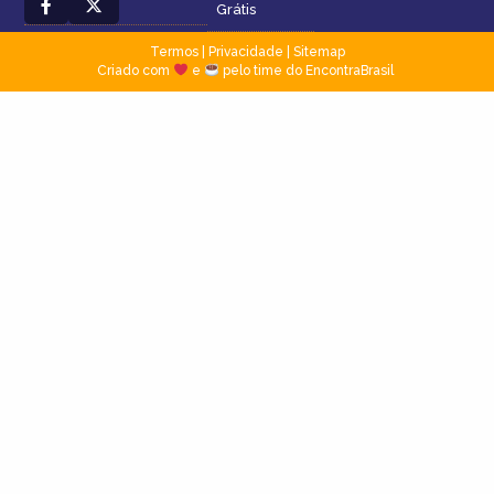
Grátis
Termos
|
Privacidade
|
Sitemap
Criado com
e
pelo time do EncontraBrasil