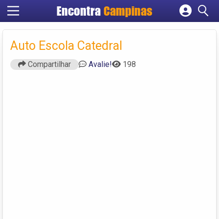
Encontra
Campinas
Cadastrar empresa
Fazer login
Auto Escola Catedral
Criar conta
Compartilhar
Avalie!
198