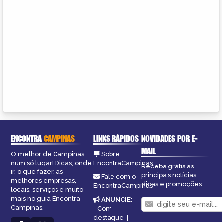
ENCONTRA
CAMPINAS
LINKS RÁPIDOS
NOVIDADES POR E-
MAIL
O melhor de Campinas
Sobre
num só lugar! Dicas, onde
EncontraCampinas
Receba grátis as
ir, o que fazer, as
principais notícias,
Fale com o
melhores empresas,
dicas e promoções
EncontraCampinas
locais, serviços e muito
mais no guia Encontra
ANUNCIE
:
Campinas.
Com
destaque
|