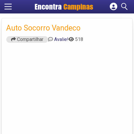
Encontra
Campinas
Cadastrar empresa
Fazer login
Auto Socorro Vandeco
Criar conta
Compartilhar
Avalie!
518