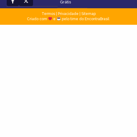
Grátis
Termos
|
Privacidade
|
Sitemap
Criado com
e
pelo time do EncontraBrasil