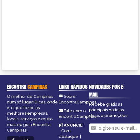
ENCONTRA
CAMPINAS
LINKS RÁPIDOS
NOVIDADES POR E-
MAIL
O melhor de Campinas
Sobre
num só lugar! Dicas, onde
EncontraCampinas
Receba grátis as
ir, o que fazer, as
principais notícias,
Fale com o
melhores empresas,
dicas e promoções
EncontraCampinas
locais, serviços e muito
mais no guia Encontra
ANUNCIE
:
Campinas.
Com
destaque
|