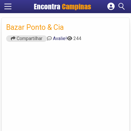
Encontra
Campinas
Cadastrar empresa
Fazer login
Bazar Ponto & Cia
Criar conta
Compartilhar
Avalie!
244