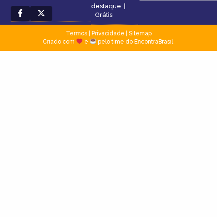
destaque
|
Grátis
Termos
|
Privacidade
|
Sitemap
Criado com
e
pelo time do EncontraBrasil