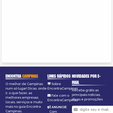
ENCONTRA
CAMPINAS
LINKS RÁPIDOS
NOVIDADES POR E-
MAIL
O melhor de Campinas
Sobre
num só lugar! Dicas, onde
EncontraCampinas
Receba grátis as
ir, o que fazer, as
principais notícias,
Fale com o
melhores empresas,
dicas e promoções
EncontraCampinas
locais, serviços e muito
mais no guia Encontra
ANUNCIE
:
Campinas.
Com