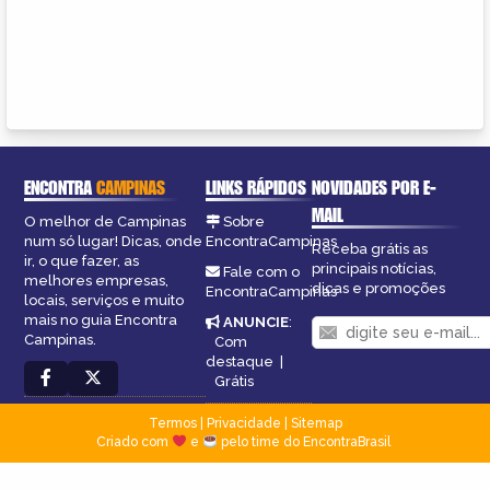
ENCONTRA
CAMPINAS
LINKS RÁPIDOS
NOVIDADES POR E-
MAIL
O melhor de Campinas
Sobre
num só lugar! Dicas, onde
EncontraCampinas
Receba grátis as
ir, o que fazer, as
principais notícias,
Fale com o
melhores empresas,
dicas e promoções
EncontraCampinas
locais, serviços e muito
mais no guia Encontra
ANUNCIE
:
Campinas.
Com
destaque
|
Grátis
Termos
|
Privacidade
|
Sitemap
Criado com
e
pelo time do EncontraBrasil