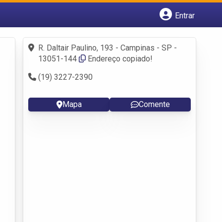
Entrar
Cadastrar empresa
Fazer login
R. Daltair Paulino, 193 - Campinas - SP -
Criar conta
13051-144
Endereço copiado!
(19) 3227-2390
Mapa
Comente