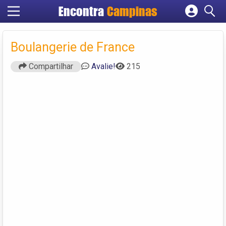
Encontra
Campinas
Cadastrar empresa
Fazer login
Boulangerie de France
Criar conta
Compartilhar
Avalie!
215