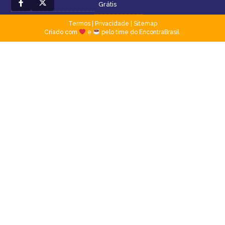
Grátis
Termos
|
Privacidade
|
Sitemap
Criado com
e
pelo time do EncontraBrasil