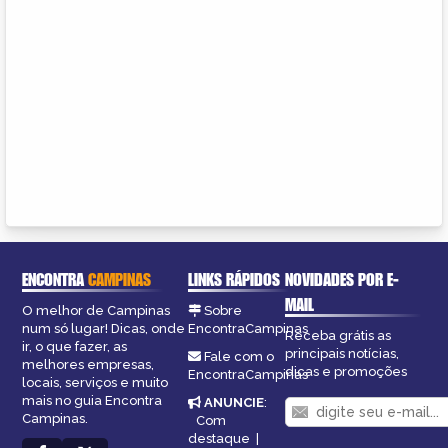
ENCONTRA
CAMPINAS
LINKS RÁPIDOS
NOVIDADES POR E-
MAIL
O melhor de Campinas
Sobre
num só lugar! Dicas, onde
EncontraCampinas
Receba grátis as
ir, o que fazer, as
principais notícias,
Fale com o
melhores empresas,
dicas e promoções
EncontraCampinas
locais, serviços e muito
mais no guia Encontra
ANUNCIE
:
Campinas.
Com
destaque
|