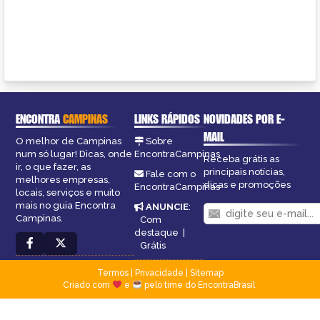
ENCONTRA
CAMPINAS
LINKS RÁPIDOS
NOVIDADES POR E-
MAIL
O melhor de Campinas
Sobre
num só lugar! Dicas, onde
EncontraCampinas
Receba grátis as
ir, o que fazer, as
principais notícias,
Fale com o
melhores empresas,
dicas e promoções
EncontraCampinas
locais, serviços e muito
mais no guia Encontra
ANUNCIE
:
Campinas.
Com
destaque
|
Grátis
Termos
|
Privacidade
|
Sitemap
Criado com
e
pelo time do EncontraBrasil