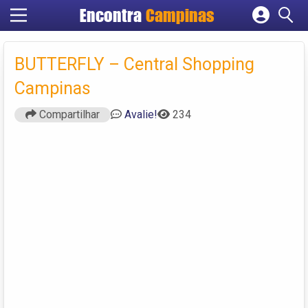
Encontra
Campinas
Cadastrar empresa
Fazer login
BUTTERFLY – Central Shopping
Criar conta
Campinas
Compartilhar
Avalie!
234