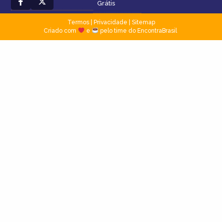
Grátis
Termos
|
Privacidade
|
Sitemap
Criado com
e
pelo time do EncontraBrasil