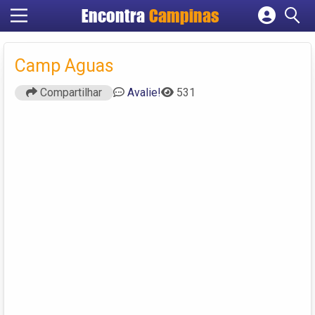
Encontra
Campinas
Cadastrar empresa
Fazer login
Camp Aguas
Criar conta
Compartilhar
Avalie!
531