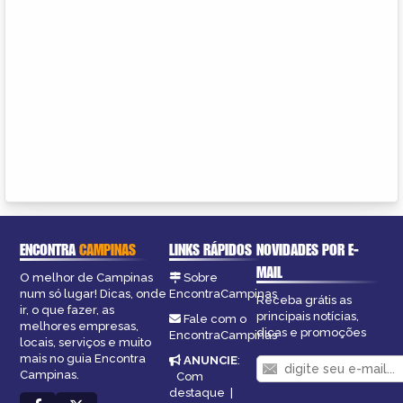
ENCONTRA
CAMPINAS
LINKS RÁPIDOS
NOVIDADES POR E-
MAIL
O melhor de Campinas
Sobre
num só lugar! Dicas, onde
EncontraCampinas
Receba grátis as
ir, o que fazer, as
principais notícias,
Fale com o
melhores empresas,
dicas e promoções
EncontraCampinas
locais, serviços e muito
mais no guia Encontra
ANUNCIE
:
Campinas.
Com
destaque
|