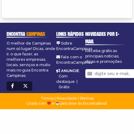
ENCONTRA
CAMPINAS
LINKS RÁPIDOS
NOVIDADES POR E-
MAIL
O melhor de Campinas
Sobre
num só lugar! Dicas, onde
EncontraCampinas
Receba grátis as
ir, o que fazer, as
principais notícias,
Fale com o
melhores empresas,
dicas e promoções
EncontraCampinas
locais, serviços e muito
mais no guia Encontra
ANUNCIE
:
Campinas.
Com
destaque
|
Grátis
Termos
|
Privacidade
|
Sitemap
Criado com
e
pelo time do EncontraBrasil