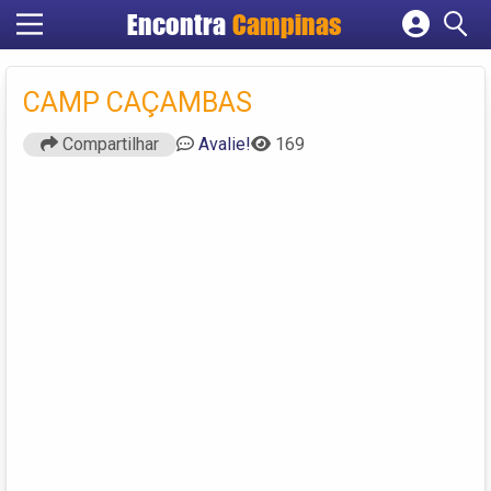
Encontra
Campinas
Cadastrar empresa
Fazer login
CAMP CAÇAMBAS
Criar conta
Compartilhar
Avalie!
169