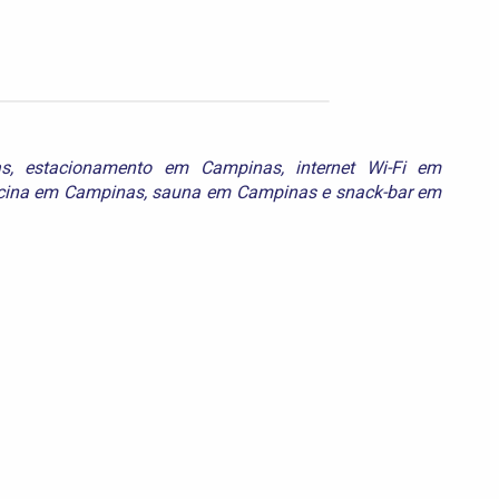
s
,
estacionamento em Campinas
,
internet Wi-Fi em
cina em Campinas
,
sauna em Campinas
e
snack-bar em