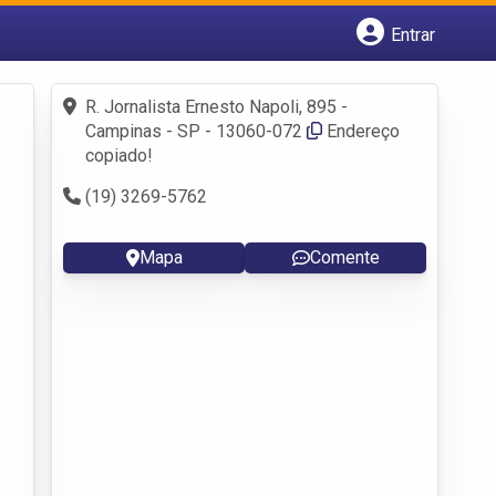
Entrar
Cadastrar empresa
Fazer login
R. Jornalista Ernesto Napoli, 895 -
Criar conta
Campinas - SP - 13060-072
Endereço
copiado!
(19) 3269-5762
Mapa
Comente