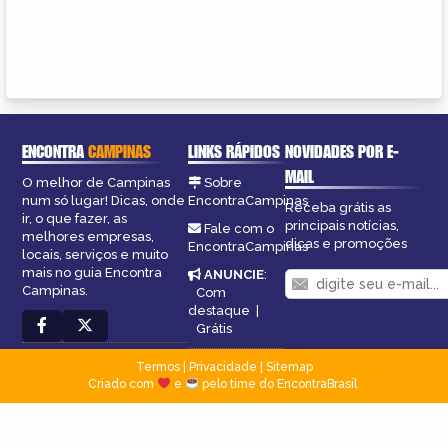
ENCONTRA
CAMPINAS
LINKS RÁPIDOS
NOVIDADES POR E-
MAIL
O melhor de Campinas
Sobre
num só lugar! Dicas, onde
EncontraCampinas
Receba grátis as
ir, o que fazer, as
principais notícias,
Fale com o
melhores empresas,
dicas e promoções
EncontraCampinas
locais, serviços e muito
mais no guia Encontra
ANUNCIE
:
Campinas.
Com
destaque
|
Grátis
Termos
|
Privacidade
|
Sitemap
Criado com
e
pelo time do EncontraBrasil