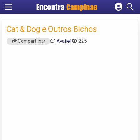
Encontra
Campinas
Cadastrar empresa
Fazer login
Cat & Dog e Outros Bichos
Criar conta
Compartilhar
Avalie!
225