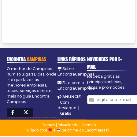
ENCONTRA
CAMPINAS
LINKS RÁPIDOS
NOVIDADES POR E-
MAIL
O melhor de Campinas
Sobre
num só lugar! Dicas, onde
EncontraCampinas
Receba grátis as
ir, o que fazer, as
principais notícias,
Fale com o
melhores empresas,
dicas e promoções
EncontraCampinas
locais, serviços e muito
mais no guia Encontra
ANUNCIE
:
Campinas.
Com
destaque
|
Grátis
Termos
|
Privacidade
|
Sitemap
Criado com
e
pelo time do EncontraBrasil