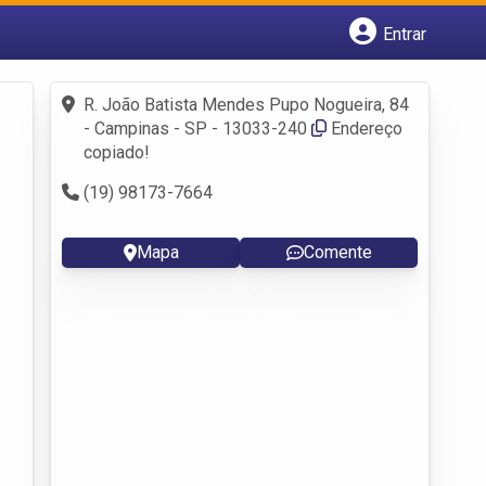
Entrar
Cadastrar empresa
Fazer login
R. João Batista Mendes Pupo Nogueira, 84
Criar conta
- Campinas - SP - 13033-240
Endereço
copiado!
(19) 98173-7664
Mapa
Comente