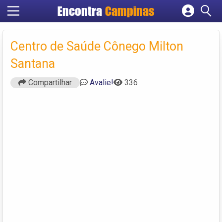
Encontra
Campinas
Cadastrar empresa
Fazer login
Centro de Saúde Cônego Milton
Criar conta
Santana
Compartilhar
Avalie!
336