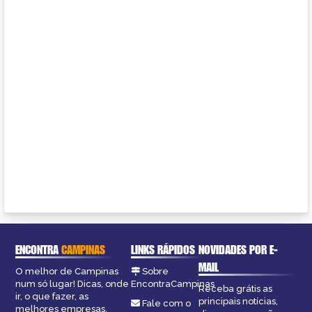
ENCONTRA
CAMPINAS
LINKS RÁPIDOS
NOVIDADES POR E-
MAIL
O melhor de Campinas
Sobre
num só lugar! Dicas, onde
EncontraCampinas
Receba grátis as
ir, o que fazer, as
principais notícias,
Fale com o
melhores empresas,