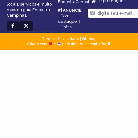
dicas e promoções
EncontraCampinas
locais, serviços e muito
mais no guia Encontra
ANUNCIE
:
Campinas.
Com
destaque
|
Grátis
Termos
|
Privacidade
|
Sitemap
Criado com
e
pelo time do EncontraBrasil