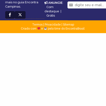
mais no guia Encontra
ANUNCIE
:
Campinas.
Com
destaque
|
Grátis
Termos
|
Privacidade
|
Sitemap
Criado com
e
pelo time do EncontraBrasil