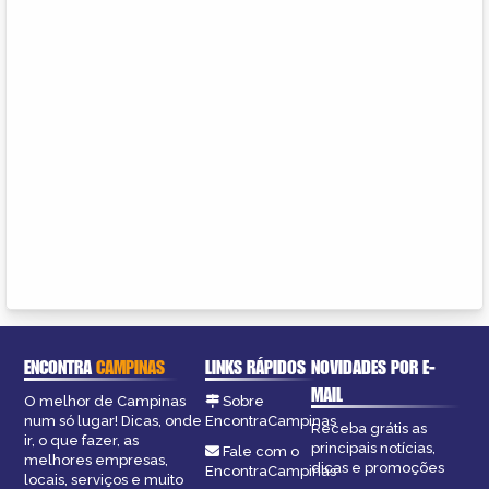
ENCONTRA
CAMPINAS
LINKS RÁPIDOS
NOVIDADES POR E-
MAIL
O melhor de Campinas
Sobre
num só lugar! Dicas, onde
EncontraCampinas
Receba grátis as
ir, o que fazer, as
principais notícias,
Fale com o
melhores empresas,
dicas e promoções
EncontraCampinas
locais, serviços e muito