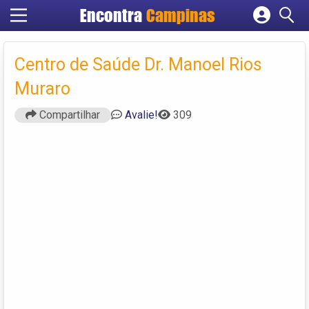
Encontra
Campinas
Cadastrar empresa
Fazer login
Centro de Saúde Dr. Manoel Rios
Criar conta
Muraro
Compartilhar
Avalie!
309