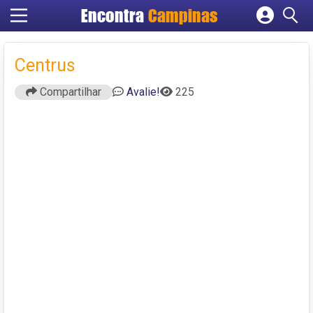
Encontra
Campinas
Cadastrar empresa
Fazer login
Centrus
Criar conta
Compartilhar
Avalie!
225