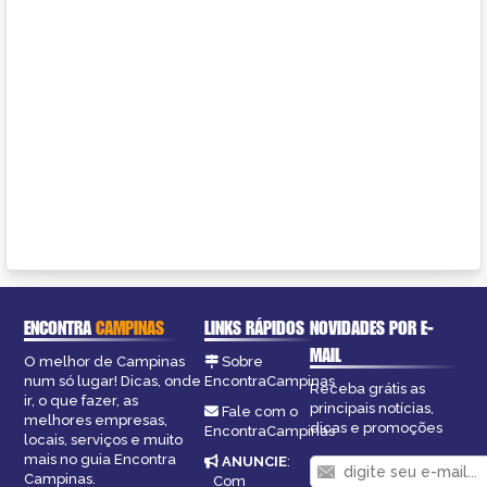
ENCONTRA
CAMPINAS
LINKS RÁPIDOS
NOVIDADES POR E-
MAIL
O melhor de Campinas
Sobre
num só lugar! Dicas, onde
EncontraCampinas
Receba grátis as
ir, o que fazer, as
principais notícias,
Fale com o
melhores empresas,
dicas e promoções
EncontraCampinas
locais, serviços e muito
mais no guia Encontra
ANUNCIE
:
Campinas.
Com