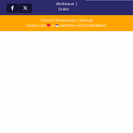
destaque
|
Grátis
Termos
|
Privacidade
|
Sitemap
Criado com
e
pelo time do EncontraBrasil