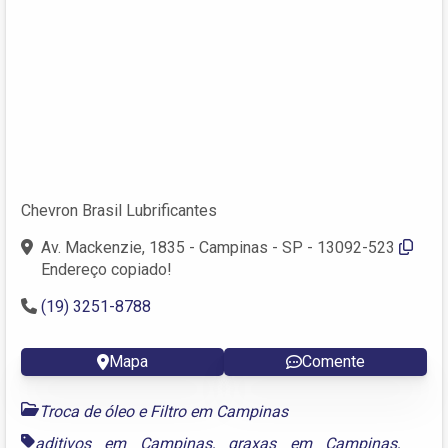
Chevron Brasil Lubrificantes
Av. Mackenzie, 1835 - Campinas - SP - 13092-523
Endereço copiado!
(19) 3251-8788
Mapa
Comente
Troca de óleo e Filtro em Campinas
aditivos em Campinas
,
graxas em Campinas
,