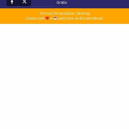
Grátis
Termos
|
Privacidade
|
Sitemap
Criado com
e
pelo time do EncontraBrasil