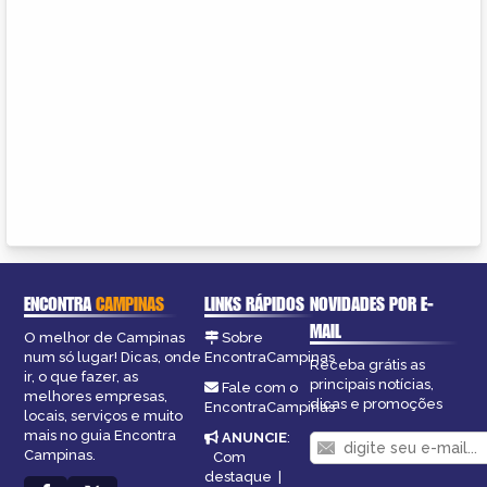
ENCONTRA
CAMPINAS
LINKS RÁPIDOS
NOVIDADES POR E-
MAIL
O melhor de Campinas
Sobre
num só lugar! Dicas, onde
EncontraCampinas
Receba grátis as
ir, o que fazer, as
principais notícias,
Fale com o
melhores empresas,
dicas e promoções
EncontraCampinas
locais, serviços e muito
mais no guia Encontra
ANUNCIE
:
Campinas.
Com
destaque
|