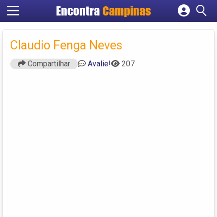
Encontra
Campinas
Cadastrar empresa
Fazer login
Claudio Fenga Neves
Criar conta
Compartilhar
Avalie!
207