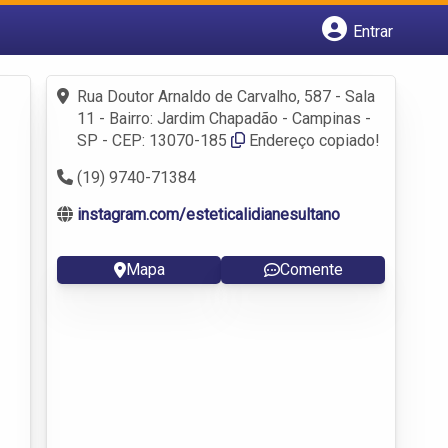
Entrar
Cadastrar empresa
Fazer login
Rua Doutor Arnaldo de Carvalho, 587 - Sala
Criar conta
11 - Bairro: Jardim Chapadão - Campinas -
SP - CEP: 13070-185
Endereço copiado!
(19) 9740-71384
instagram.com/esteticalidianesultano
Mapa
Comente