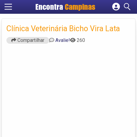
Encontra
Campinas
Cadastrar empresa
Fazer login
Clínica Veterinária Bicho Vira Lata
Criar conta
Compartilhar
Avalie!
260