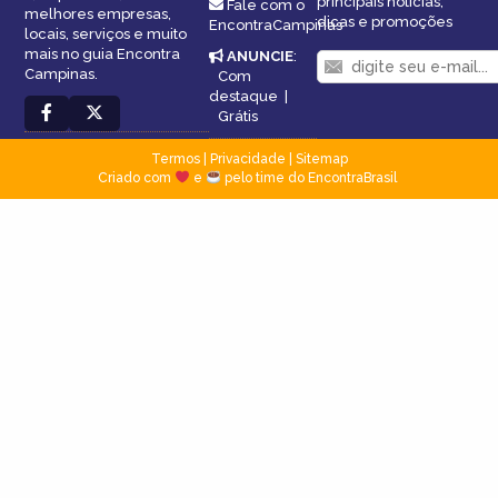
principais notícias,
Fale com o
melhores empresas,
dicas e promoções
EncontraCampinas
locais, serviços e muito
mais no guia Encontra
ANUNCIE
:
Campinas.
Com
destaque
|
Grátis
Termos
|
Privacidade
|
Sitemap
Criado com
e
pelo time do EncontraBrasil