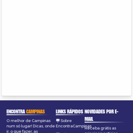
ENCONTRA
CAMPINAS
LINKS RÁPIDOS
NOVIDADES POR E-
MAIL
O melhor de Campinas
Sobre
num só lugar! Dicas, onde
EncontraCampinas
Receba grátis as
ir, o que fazer, as