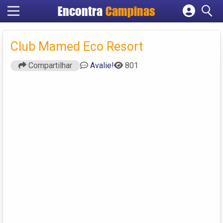
Encontra
Campinas
Cadastrar empresa
Fazer login
Club Mamed Eco Resort
Criar conta
Compartilhar
Avalie!
801