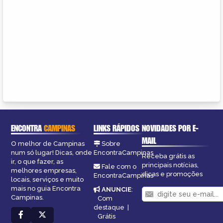
ENCONTRA
CAMPINAS
LINKS RÁPIDOS
NOVIDADES POR E-
MAIL
O melhor de Campinas
Sobre
num só lugar! Dicas, onde
EncontraCampinas
Receba grátis as
ir, o que fazer, as
principais notícias,
Fale com o
melhores empresas,
dicas e promoções
EncontraCampinas
locais, serviços e muito
mais no guia Encontra
ANUNCIE
:
Campinas.
Com
destaque
|
Grátis