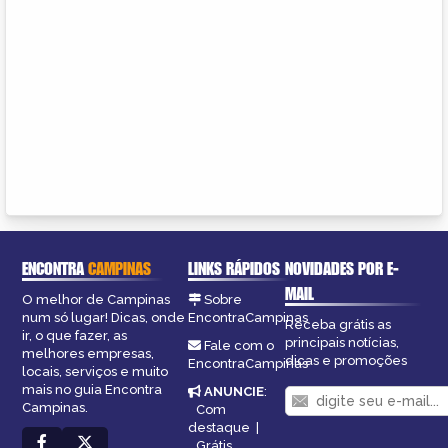
ENCONTRA
CAMPINAS
LINKS RÁPIDOS
NOVIDADES POR E-
MAIL
O melhor de Campinas
Sobre
num só lugar! Dicas, onde
EncontraCampinas
Receba grátis as
ir, o que fazer, as
principais notícias,
Fale com o
melhores empresas,
dicas e promoções
EncontraCampinas
locais, serviços e muito
mais no guia Encontra
ANUNCIE
:
Campinas.
Com
destaque
|
Grátis