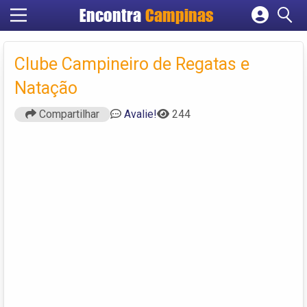
Encontra
Campinas
Cadastrar empresa
Fazer login
Clube Campineiro de Regatas e
Criar conta
Natação
Compartilhar
Avalie!
244