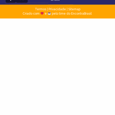
Termos
|
Privacidade
|
Sitemap
Criado com
e
pelo time do EncontraBrasil