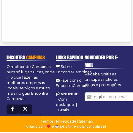
ENCONTRA
CAMPINAS
LINKS RÁPIDOS
NOVIDADES POR E-
MAIL
O melhor de Campinas
Sobre
num só lugar! Dicas, onde
EncontraCampinas
Receba grátis as
ir, o que fazer, as
principais notícias,
Fale com o
melhores empresas,
dicas e promoções
EncontraCampinas
locais, serviços e muito
mais no guia Encontra
ANUNCIE
:
Campinas.
Com
destaque
|
Grátis
Termos
|
Privacidade
|
Sitemap
Criado com
e
pelo time do EncontraBrasil