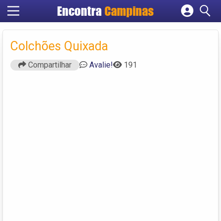
Encontra
Campinas
Cadastrar empresa
Fazer login
Colchões Quixada
Criar conta
Compartilhar
Avalie!
191