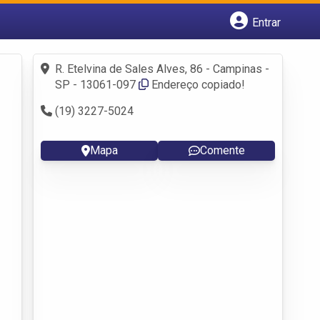
Entrar
Cadastrar empresa
Fazer login
R. Etelvina de Sales Alves, 86 - Campinas -
Criar conta
SP - 13061-097
Endereço copiado!
(19) 3227-5024
Mapa
Comente