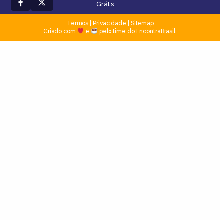
Grátis
Termos
|
Privacidade
|
Sitemap
Criado com
e
pelo time do EncontraBrasil