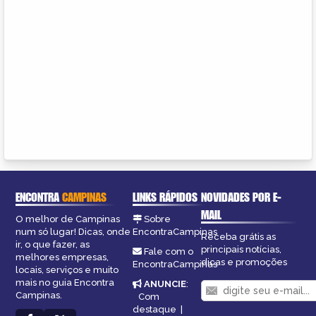
ENCONTRA
CAMPINAS
LINKS RÁPIDOS
NOVIDADES POR E-
MAIL
O melhor de Campinas
Sobre
num só lugar! Dicas, onde
EncontraCampinas
Receba grátis as
ir, o que fazer, as
principais notícias,
Fale com o
melhores empresas,
dicas e promoções
EncontraCampinas
locais, serviços e muito
mais no guia Encontra
ANUNCIE
:
Campinas.
Com
destaque
|