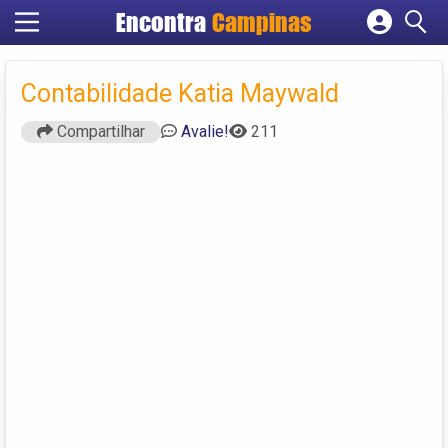
Encontra
Campinas
Cadastrar empresa
Fazer login
Contabilidade Katia Maywald
Criar conta
Compartilhar
Avalie!
211