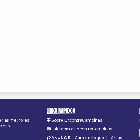
LINKS RÁPIDOS
er, as melhores
Sobre EncontraCampinas
pinas.
Fale com o EncontraCampinas
ANUNCIE
:
Com destaque
|
Grátis