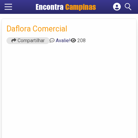
Encontra
Campinas
Cadastrar empresa
Fazer login
Daflora Comercial
Criar conta
Compartilhar
Avalie!
208