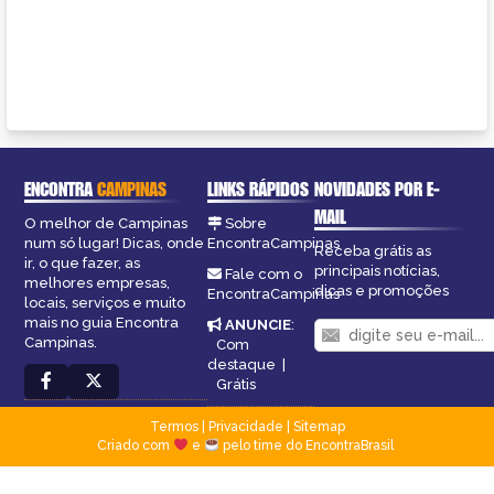
ENCONTRA
CAMPINAS
LINKS RÁPIDOS
NOVIDADES POR E-
MAIL
O melhor de Campinas
Sobre
num só lugar! Dicas, onde
EncontraCampinas
Receba grátis as
ir, o que fazer, as
principais notícias,
Fale com o
melhores empresas,
dicas e promoções
EncontraCampinas
locais, serviços e muito
mais no guia Encontra
ANUNCIE
:
Campinas.
Com
destaque
|
Grátis
Termos
|
Privacidade
|
Sitemap
Criado com
e
pelo time do EncontraBrasil