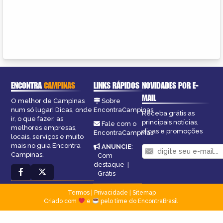
ENCONTRA
CAMPINAS
LINKS RÁPIDOS
NOVIDADES POR E-
MAIL
O melhor de Campinas
Sobre
num só lugar! Dicas, onde
EncontraCampinas
Receba grátis as
ir, o que fazer, as
principais notícias,
Fale com o
melhores empresas,
dicas e promoções
EncontraCampinas
locais, serviços e muito
mais no guia Encontra
ANUNCIE
:
Campinas.
Com
destaque
|
Grátis
Termos
|
Privacidade
|
Sitemap
Criado com
e
pelo time do EncontraBrasil