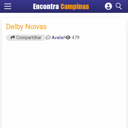
Encontra
Campinas
Cadastrar empresa
Fazer login
Delby Noivas
Criar conta
Compartilhar
Avalie!
479