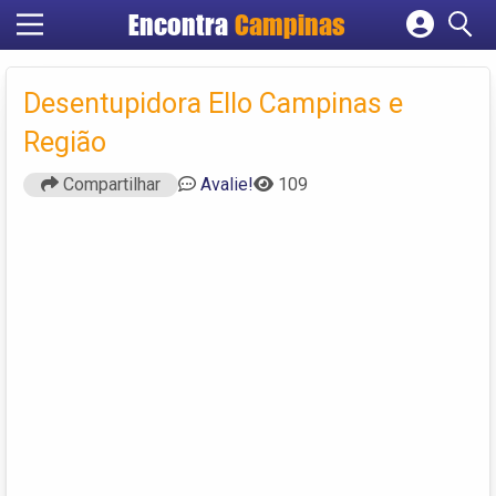
Encontra
Campinas
Cadastrar empresa
Fazer login
Desentupidora Ello Campinas e
Criar conta
Região
Compartilhar
Avalie!
109