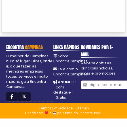
ENCONTRA
CAMPINAS
LINKS RÁPIDOS
NOVIDADES POR E-
MAIL
O melhor de Campinas
Sobre
num só lugar! Dicas, onde
EncontraCampinas
Receba grátis as
ir, o que fazer, as
principais notícias,
Fale com o
melhores empresas,
dicas e promoções
EncontraCampinas
locais, serviços e muito
mais no guia Encontra
ANUNCIE
:
Campinas.
Com
destaque
|
Grátis
Termos
|
Privacidade
|
Sitemap
Criado com
e
pelo time do EncontraBrasil