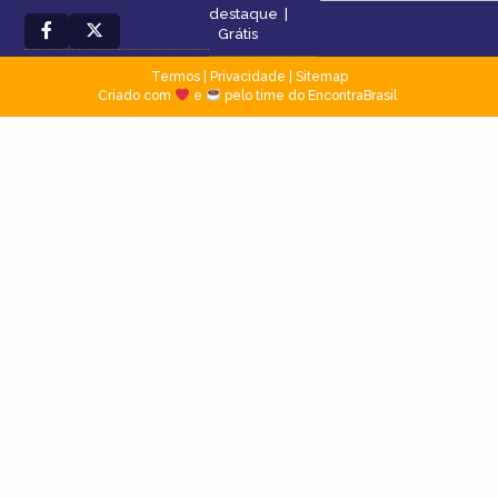
destaque
|
Grátis
Termos
|
Privacidade
|
Sitemap
Criado com
e
pelo time do EncontraBrasil