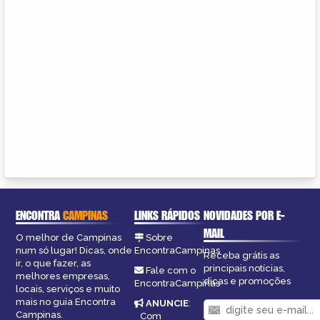
ENCONTRA
CAMPINAS
LINKS RÁPIDOS
NOVIDADES POR E-
MAIL
O melhor de Campinas
Sobre
num só lugar! Dicas, onde
EncontraCampinas
Receba grátis as
ir, o que fazer, as
principais notícias,
Fale com o
melhores empresas,
dicas e promoções
EncontraCampinas
locais, serviços e muito
mais no guia Encontra
ANUNCIE
:
Campinas.
Com