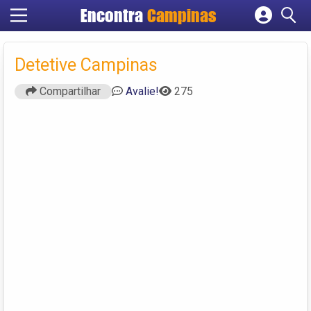
Encontra
Campinas
Cadastrar empresa
Fazer login
Detetive Campinas
Criar conta
Compartilhar
Avalie!
275