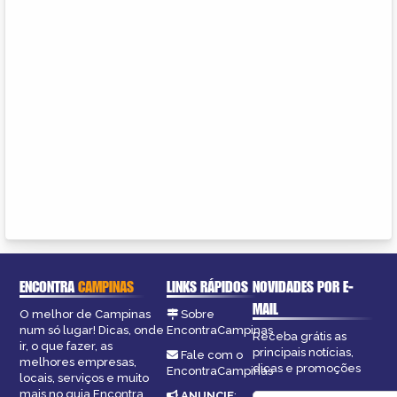
ENCONTRA
CAMPINAS
LINKS RÁPIDOS
NOVIDADES POR E-
MAIL
O melhor de Campinas
Sobre
num só lugar! Dicas, onde
EncontraCampinas
Receba grátis as
ir, o que fazer, as
principais notícias,
Fale com o
melhores empresas,
dicas e promoções
EncontraCampinas
locais, serviços e muito
mais no guia Encontra
ANUNCIE
: