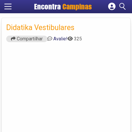
Encontra
Campinas
Cadastrar empresa
Fazer login
Didatika Vestibulares
Criar conta
Compartilhar
Avalie!
325