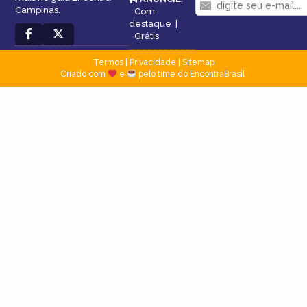
Campinas.
Com
destaque
|
Grátis
Termos
|
Privacidade
|
Sitemap
Criado com
e
pelo time do EncontraBrasil