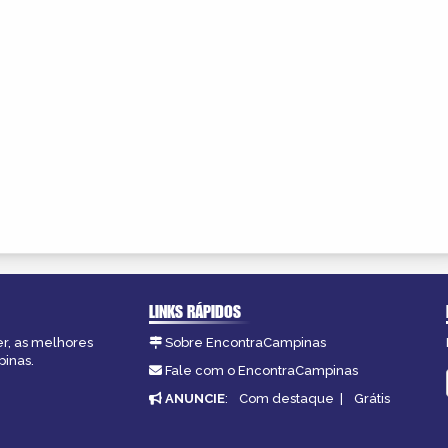
LINKS RÁPIDOS
er, as melhores
Sobre EncontraCampinas
pinas.
Fale com o EncontraCampinas
ANUNCIE
:
Com destaque
|
Grátis