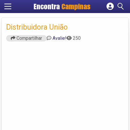
Encontra
Campinas
Cadastrar empresa
Fazer login
Distribuidora União
Criar conta
Compartilhar
Avalie!
250