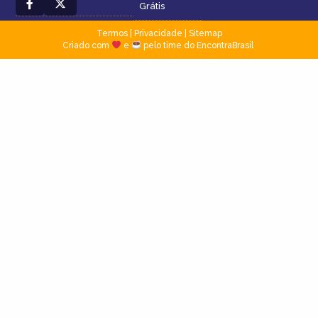
Grátis
Termos
|
Privacidade
|
Sitemap
Criado com
e
pelo time do EncontraBrasil