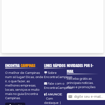
ENCONTRA
CAMPINAS
LINKS RÁPIDOS
NOVIDADES POR E-
MAIL
O melhor de Campinas
Sobre
num só lugar! Dicas, onde
EncontraCampinas
Receba grátis as
ir, o que fazer, as
principais notícias,
Fale com o
melhores empresas,
dicas e promoções
EncontraCampinas
locais, serviços e muito
mais no guia Encontra
ANUNCIE
:
Campinas.
Com
destaque
|