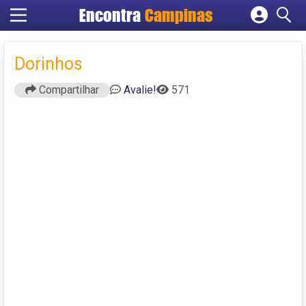
Encontra
Campinas
Cadastrar empresa
Fazer login
Dorinhos
Criar conta
Compartilhar
Avalie!
571