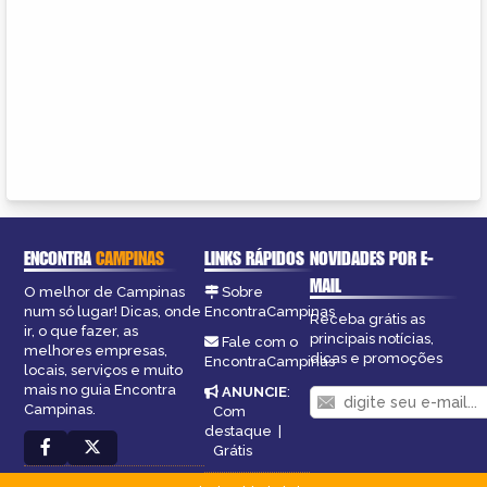
ENCONTRA
CAMPINAS
LINKS RÁPIDOS
NOVIDADES POR E-
MAIL
O melhor de Campinas
Sobre
num só lugar! Dicas, onde
EncontraCampinas
Receba grátis as
ir, o que fazer, as
principais notícias,
Fale com o
melhores empresas,
dicas e promoções
EncontraCampinas
locais, serviços e muito
mais no guia Encontra
ANUNCIE
:
Campinas.
Com
destaque
|
Grátis