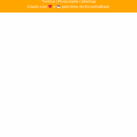
Termos
|
Privacidade
|
Sitemap
Criado com
e
pelo time do EncontraBrasil