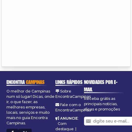
ENCONTRA
CAMPINAS
LINKS RÁPIDOS
NOVIDADES POR E-
MAIL
O melhor de Campinas
Sobre
num só lugar! Dicas, onde
EncontraCampinas
Receba grátis as
ir, o que fazer, as
principais notícias,
Fale com o
melhores empresas,
dicas e promoções
EncontraCampinas
locais, serviços e muito
mais no guia Encontra
ANUNCIE
:
Campinas.
Com
destaque
|