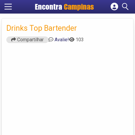
Encontra
Campinas
Cadastrar empresa
Fazer login
Drinks Top Bartender
Criar conta
Compartilhar
Avalie!
103