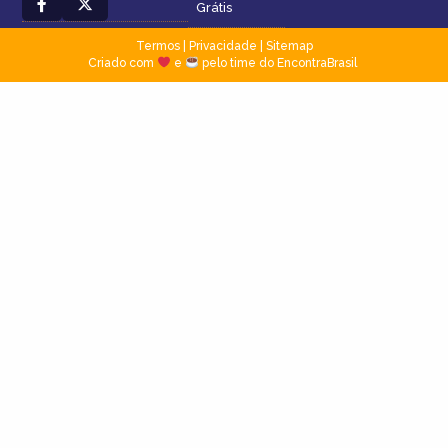
Grátis
Termos
|
Privacidade
|
Sitemap
Criado com
e
pelo time do EncontraBrasil