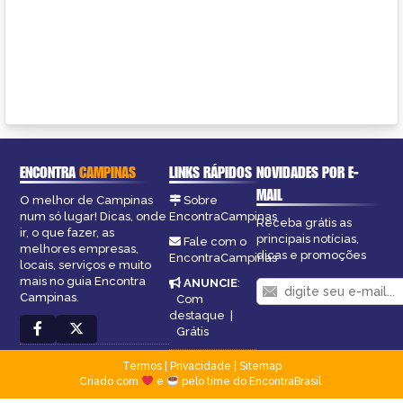
ENCONTRA
CAMPINAS
LINKS RÁPIDOS
NOVIDADES POR E-
MAIL
O melhor de Campinas
Sobre
num só lugar! Dicas, onde
EncontraCampinas
Receba grátis as
ir, o que fazer, as
principais notícias,
Fale com o
melhores empresas,
dicas e promoções
EncontraCampinas
locais, serviços e muito
mais no guia Encontra
ANUNCIE
:
Campinas.
Com
destaque
|
Grátis
Termos
|
Privacidade
|
Sitemap
Criado com
e
pelo time do EncontraBrasil