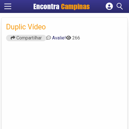
Encontra
Campinas
Cadastrar empresa
Fazer login
Duplic Vídeo
Criar conta
Compartilhar
Avalie!
266