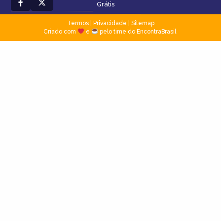
Grátis
Termos
|
Privacidade
|
Sitemap
Criado com
e
pelo time do EncontraBrasil