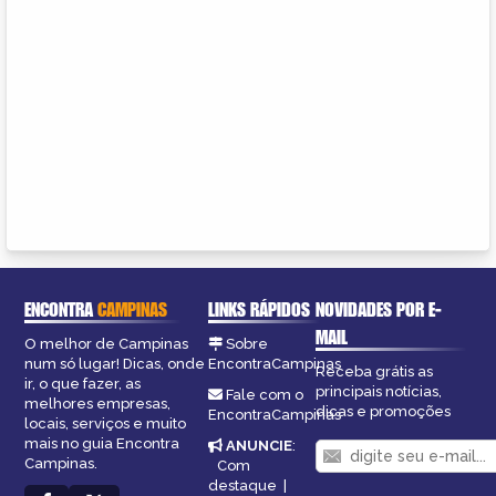
ENCONTRA
CAMPINAS
LINKS RÁPIDOS
NOVIDADES POR E-
MAIL
O melhor de Campinas
Sobre
num só lugar! Dicas, onde
EncontraCampinas
Receba grátis as
ir, o que fazer, as
principais notícias,
Fale com o
melhores empresas,
dicas e promoções
EncontraCampinas
locais, serviços e muito
mais no guia Encontra
ANUNCIE
:
Campinas.
Com
destaque
|